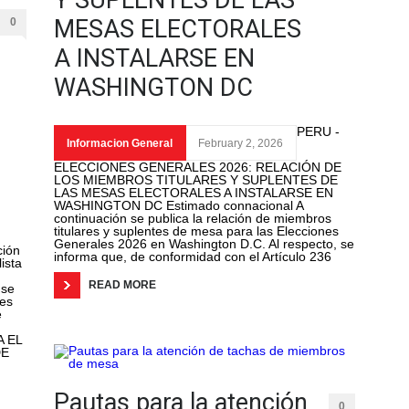
Y SUPLENTES DE LAS
MESAS ELECTORALES
0
A INSTALARSE EN
WASHINGTON DC
PERU -
Informacion General
February 2, 2026
ELECCIONES GENERALES 2026: RELACIÓN DE
LOS MIEMBROS TITULARES Y SUPLENTES DE
LAS MESAS ELECTORALES A INSTALARSE EN
WASHINGTON DC Estimado connacional A
continuación se publica la relación de miembros
titulares y suplentes de mesa para las Elecciones
Generales 2026 en Washington D.C. Al respecto, se
ción
informa que, de conformidad con el Artículo 236
lista
READ MORE
 se
tes
e
A EL
DE
Pautas para la atención
0