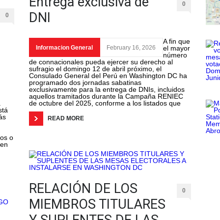
Entrega exclusiva de
0
DNI
0
A fin que
Informacion General
February 16, 2026
el mayor
número
de connacionales pueda ejercer su derecho al
sufragio el domingo 12 de abril próximo, el
Consulado General del Perú en Washington DC ha
programado dos jornadas sabatinas
exclusivamente para la entrega de DNIs, incluidos
aquellos tramitados durante la Campaña RENIEC
a
de octubre del 2025, conforme a los listados que
stá
ás
READ MORE
dos o
 en
RELACIÓN DE LOS
0
MIEMBROS TITULARES