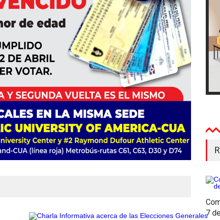
R
Com
7 d