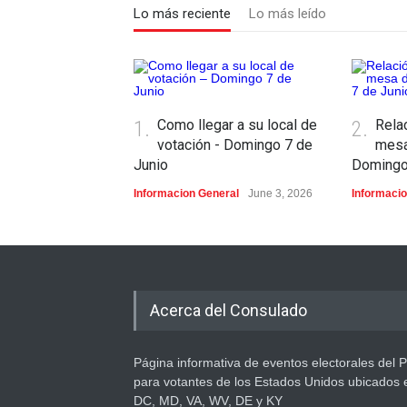
Lo más reciente
Lo más leído
1.
Como llegar a su local de
2.
Rela
votación - Domingo 7 de
mesa
Junio
Domingo
Informacion General
June 3, 2026
Informaci
Acerca del Consulado
Página informativa de eventos electorales del 
para votantes de los Estados Unidos ubicados 
DC, MD, VA, WV, DE y KY