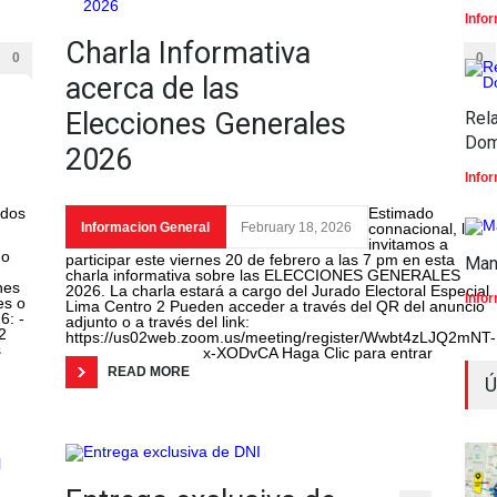
Info
Charla Informativa
0
0
acerca de las
Elecciones Generales
Rel
Dom
2026
Info
ados
Estimado
Informacion General
February 18, 2026
connacional, lo
invitamos a
do
participar este viernes 20 de febrero a las 7 pm en esta
Man
charla informativa sobre las ELECCIONES GENERALES
nes
2026. La charla estará a cargo del Jurado Electoral Especial
Info
es o
Lima Centro 2 Pueden acceder a través del QR del anuncio
6: -
adjunto o a través del link:
2
https://us02web.zoom.us/meeting/register/Wwbt4zLJQ2mNT-
s
x-XODvCA Haga Clic para entrar
READ MORE
Ú