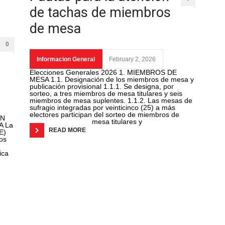
de tachas de miembros
de mesa
0
Informacion General
February 2, 2026
Elecciones Generales 2026 1. MIEMBROS DE
MESA 1.1. Designación de los miembros de mesa y
publicación provisional 1.1.1. Se designa, por
sorteo, a tres miembros de mesa titulares y seis
miembros de mesa suplentes. 1.1.2. Las mesas de
sufragio integradas por veinticinco (25) a más
electores participan del sorteo de miembros de
ÓN
mesa titulares y
A La
READ MORE
E)
ros
ica