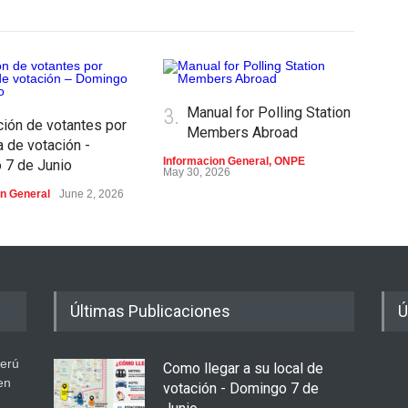
3.
Manual for Polling Station
ción de votantes por
Members Abroad
 de votación -
Informacion General
,
ONPE
 7 de Junio
May 30, 2026
on General
June 2, 2026
4.
ven
Info
May 
Últimas Publicaciones
Ú
Perú
Como llegar a su local de
en
votación - Domingo 7 de