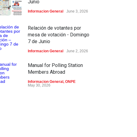
Junio
Informacion General
June 3, 2026
Relación de votantes por
mesa de votación - Domingo
7 de Junio
Informacion General
June 2, 2026
Manual for Polling Station
Members Abroad
Informacion General
,
ONPE
May 30, 2026
Atención electores: sí podrán
votar con su DNI vencido
Informacion General
,
ONPE
May 28, 2026