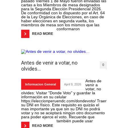
pasado Viernes 1 de Mayo fueron enviadas las
cartas a los Miembros de mesa designados
para la Segunda Elección Presidencial 2026.
De conformidad con lo dispuesto por el Art. 64
de la Ley Orgánica de Elecciones, en caso de
haber elecciones en segunda vuelta, los
miembros de mesa son los mismos que las
conformaron
READ MORE
Antes de venir a votar, no
0
olvides…
Antes de
Informacion General
April 9, 2026
venir a
votar, no
olvides: Visitar "Donde Voto" y guardar la
información en su celular
https://eleccionperuendc.com/dondevoto/ Traer
su DNI en físico. Este requisito es quizás el
mas importante ya que sin su DNI no podrá
votar y no se aceptará ningún otro documento
para poder ejerce el voto. Recuerde que
también puede usar
READ MORE