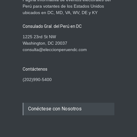
Manual para Miembros de
Perú para votantes de los Estados Unidos
Mesa en el Extranjero ya
está disponible para
ubicados en DC, MD, VA, WV, DE y KY
descarga
Informacion General
,
ONPE
Consulado Gral. del Perú en DC
May 28, 2026
1225 23rd St NW
Washington, DC 20037
consulta@eleccionperuendc.com
Contáctenos
(202)990-5400
Conéctese con Nosotros