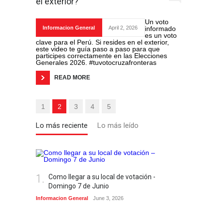
el exterior?
Un voto
Informacion General
April 2, 2026
informado
es un voto
clave para el Perú. Si resides en el exterior,
este video te guía paso a paso para que
participes correctamente en las Elecciones
Generales 2026. #tuvotocruzafronteras
READ MORE
1
2
3
4
5
Lo más reciente
Lo más leído
1.
2.
Como llegar a su local de votación -
Re
Domingo 7 de Junio
- 
Informacion General
June 3, 2026
Informa