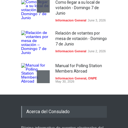
Como llegar a su local de
votación - Domingo 7 de
Junio
Informacion General
June 3, 2026
Relación de votantes por
mesa de votación - Domingo
7 de Junio
Informacion General
June 2, 2026
Manual for Polling Station
Members Abroad
Informacion General
,
ONPE
May 30, 2026
Atención electores: sí
podrán votar con su DNI
vencido
Acerca del Consulado
Informacion General
,
ONPE
May 28, 2026
Página informativa de eventos electorales del