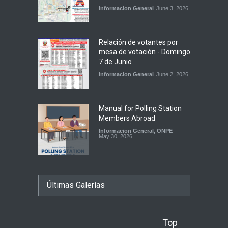
Informacion General
June 3, 2026
Relación de votantes por
mesa de votación - Domingo
7 de Junio
Informacion General
June 2, 2026
Manual for Polling Station
Members Abroad
Informacion General
,
ONPE
May 30, 2026
Atención electores: sí
Últimas Galerías
podrán votar con su DNI
vencido
Informacion General
,
ONPE
May 28, 2026
Top