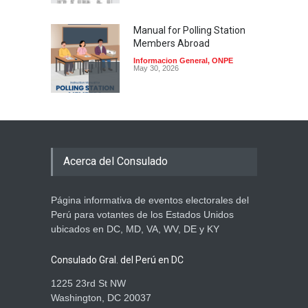
Manual for Polling Station
Members Abroad
Informacion General
,
ONPE
May 30, 2026
Atención electores: sí
podrán votar con su DNI
vencido
Acerca del Consulado
Informacion General
,
ONPE
May 28, 2026
Página informativa de eventos electorales del
Manual para Miembros de
Perú para votantes de los Estados Unidos
Mesa en el Extranjero ya
está disponible para
ubicados en DC, MD, VA, WV, DE y KY
descarga
Informacion General
,
ONPE
Consulado Gral. del Perú en DC
May 28, 2026
1225 23rd St NW
Washington, DC 20037