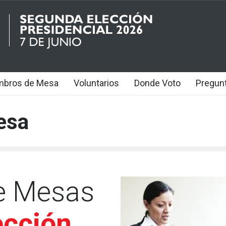
mbros de Mesa
Voluntarios
Donde Voto
Pregun
esa
e Mesas
ección