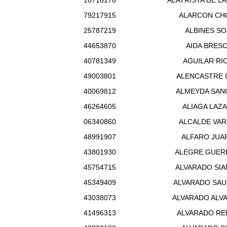
10718176
ALATRISTA DE L
79217915
ALARCON CH
25787219
ALBINES SO
44653870
AIDA BRESC
40781349
AGUILAR RI
49003801
ALENCASTRE 
40069812
ALMEYDA SAN
46264605
ALIAGA LAZ
06340860
ALCALDE VA
48991907
ALFARO JUA
43801930
ALEGRE GUER
45754715
ALVARADO SI
45349409
ALVARADO SA
43038073
ALVARADO ALV
41496313
ALVARADO RE