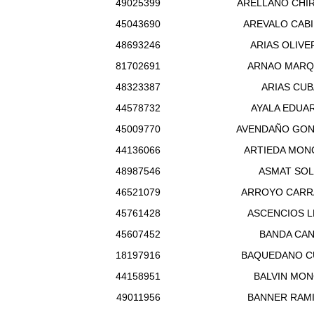
49025399
ARELLANO CHI
45043690
AREVALO CAB
48693246
ARIAS OLIVE
81702691
ARNAO MARQ
48323387
ARIAS CUB
44578732
AYALA EDUA
45009770
AVENDAÑO GON
44136066
ARTIEDA MON
48987546
ASMAT SOL
46521079
ARROYO CARR
45761428
ASCENCIOS 
45607452
BANDA CA
18197916
BAQUEDANO C
44158951
BALVIN MO
49011956
BANNER RAM