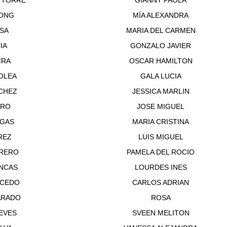
A TORRE
GIANNY PAOLA
ONG
MÍA ALEXANDRA
SA
MARIA DEL CARMEN
IA
GONZALO JAVIER
CRA
OSCAR HAMILTON
OLEA
GALA LUCIA
CHEZ
JESSICA MARLIN
ARO
JOSE MIGUEL
RGAS
MARIA CRISTINA
REZ
LUIS MIGUEL
RERO
PAMELA DEL ROCIO
ANCAS
LOURDES INES
UCEDO
CARLOS ADRIAN
ARADO
ROSA
EVES
SVEEN MELITON