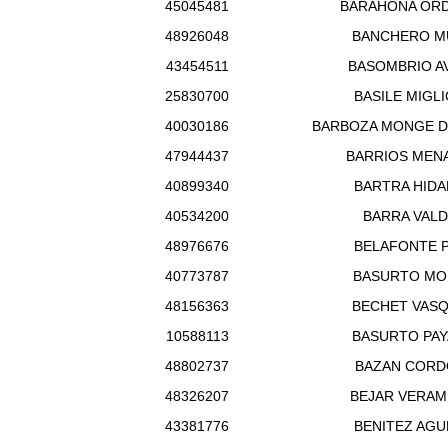
45045481
BARAHONA OR
48926048
BANCHERO 
43454511
BASOMBRIO AV
25830700
BASILE MIGL
40030186
BARBOZA MONGE D
47944437
BARRIOS MEN
40899340
BARTRA HID
40534200
BARRA VAL
48976676
BELAFONTE 
40773787
BASURTO MO
48156363
BECHET VAS
10588113
BASURTO PA
48802737
BAZAN CORD
48326207
BEJAR VERAM
43381776
BENITEZ AG