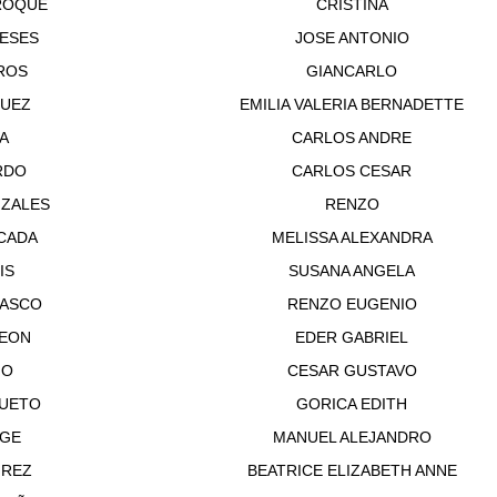
ROQUE
CRISTINA
IESES
JOSE ANTONIO
ROS
GIANCARLO
UEZ
EMILIA VALERIA BERNADETTE
A
CARLOS ANDRE
RDO
CARLOS CESAR
ZALES
RENZO
CADA
MELISSA ALEXANDRA
IS
SUSANA ANGELA
ASCO
RENZO EUGENIO
LEON
EDER GABRIEL
NO
CESAR GUSTAVO
UETO
GORICA EDITH
NGE
MANUEL ALEJANDRO
IREZ
BEATRICE ELIZABETH ANNE