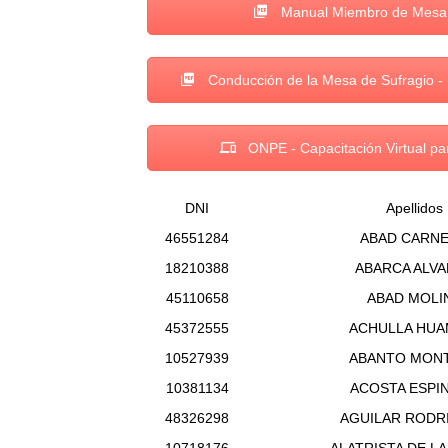
Manual Miembro de Mesa e
Conducción de la Mesa de Sufragio - 
ONPE - Capacitación Virtual p
DNI
Apellidos
46551284
ABAD CARN
18210388
ABARCA ALV
45110658
ABAD MOLI
45372555
ACHULLA HUA
10527939
ABANTO MON
10381134
ACOSTA ESPI
48326298
AGUILAR RODR