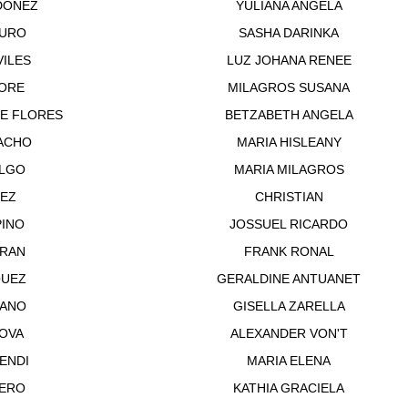
DOÑEZ
YULIANA ANGELA
MURO
SASHA DARINKA
ILES
LUZ JOHANA RENEE
IORE
MILAGROS SUSANA
E FLORES
BETZABETH ANGELA
ACHO
MARIA HISLEANY
ALGO
MARIA MILAGROS
DEZ
CHRISTIAN
PINO
JOSSUEL RICARDO
RAN
FRANK RONAL
QUEZ
GERALDINE ANTUANET
YANO
GISELLA ZARELLA
OVA
ALEXANDER VON'T
ENDI
MARIA ELENA
UERO
KATHIA GRACIELA