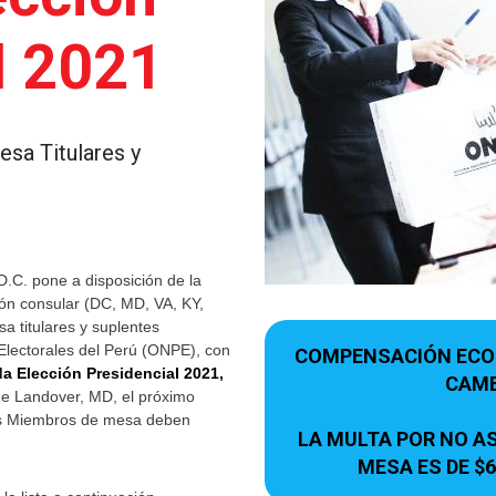
l 2021
esa Titulares y
.C. pone a disposición de la
ión consular (DC, MD, VA, KY,
a titulares y suplentes
Electorales del Perú (ONPE), con
COMPENSACIÓN ECON
a Elección Presidencial 2021,
CAMB
de Landover, MD, el próximo
os Miembros de mesa deben
LA MULTA POR NO A
MESA ES DE $