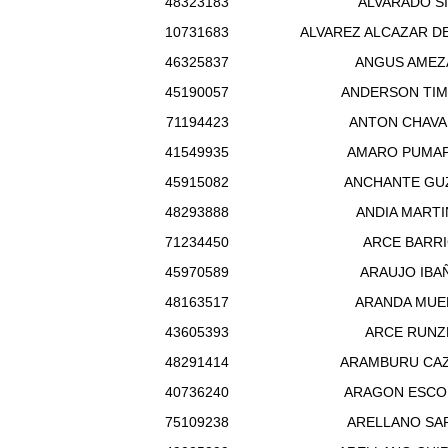
48323183
ALVARADO SI
10731683
ALVAREZ ALCAZAR D
46325837
ANGUS AMEZ
45190057
ANDERSON TI
71194423
ANTON CHAVA
41549935
AMARO PUMAP
45915082
ANCHANTE GU
48293888
ANDIA MARTI
71234450
ARCE BARR
45970589
ARAUJO IBA
48163517
ARANDA MUE
43605393
ARCE RUNZ
48291414
ARAMBURU CA
40736240
ARAGON ESCO
75109238
ARELLANO SA