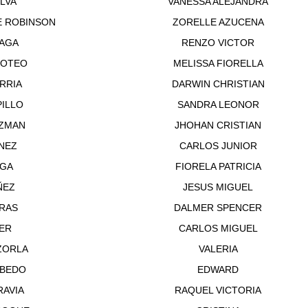
LVA
VANESSA ALEJANDRA
E ROBINSON
ZORELLE AZUCENA
AGA
RENZO VICTOR
MOTEO
MELISSA FIORELLA
RRIA
DARWIN CHRISTIAN
ILLO
SANDRA LEONOR
ZMAN
JHOHAN CRISTIAN
NEZ
CARLOS JUNIOR
IGA
FIORELA PATRICIA
ÑEZ
JESUS MIGUEL
RAS
DALMER SPENCER
ER
CARLOS MIGUEL
ZORLA
VALERIA
BEDO
EDWARD
RAVIA
RAQUEL VICTORIA